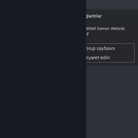
“We’re Bithell Games, a British
Bağlantılar
independent games studio.”
Bithell Games Website
3,975
YARATICI TAKIPÇISI
Grup sayfasını
12
YAYINLANAN INCELEME
ziyaret edin