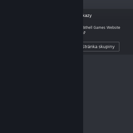
„We’re Bithell Games, a British
Odkazy
independent games studio.“
Bithell Games Website
3,976
SLEDUJÍCÍ UŽIVATELÉ
Stránka skupiny
12
ZVEŘEJNĚNÉ RECENZE