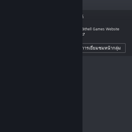
“We’re Bithell Games, a British
ลิงก์
independent games studio.”
Bithell Games Website
3,977
ผู้ติดตามผู้สร้าง
การเยี่ยมชมหน้ากลุ่ม
12
บทวิจารณ์ที่โพสต์