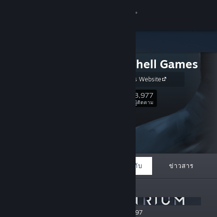
เข้าสู่ระบบ
ร้านค้า
Mike Bithell Games
ชุมชน
Bithell Games Website
เกี่ยวกับ
3,977
ติดตาม
ผู้ติดตาม
ฝ่ายสนับสนุน
เปลี่ยนภาษา
โดดเด่น
รายการ
เกี่ยวกับ
ข่าวสาร
รับแอป Steam แบบพกพา
ประกาศ
ชมเว็บไซต์สำหรับเดสก์ท็อป
New Game Announcement - Vampirium: 1997