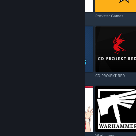
Electronic Arts
Square Enix
Rockstar Games
Resident Evil
Games Operators
CD PROJEKT RED
Call of Duty
Kagura Games
Warhammer