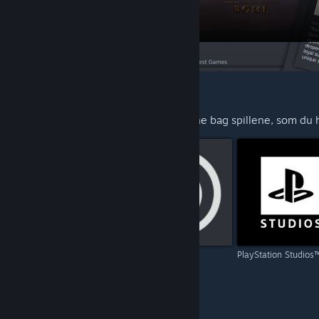
FORESLÅET TIL DIG
Udforsk mere fra udviklerne og udgiverne bag spillene, som du ha
Capcom
Ubisoft
PlayStation Studios