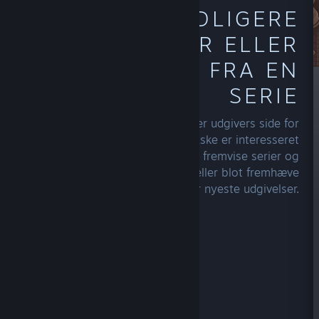
UDFORSK TIDLIGERE
UDGIVELSER ELLER
FLERE SPIL FRA EN
SERIE
Gennemse din foretrukne udvikler eller udgivers side for
at se andet, de har lavet, som du måske er interesseret
i. Skabere med flere titler kan fremvise serier og
franchises på forskellige måder eller blot fremhæve
deres topsællerter eller nyeste udgivelser.