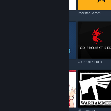
Electronic Arts
Square Enix
Rockstar Games
Resident Evil
Games Operators
CD PROJEKT RED
Call of Duty
Kagura Games
Warhammer