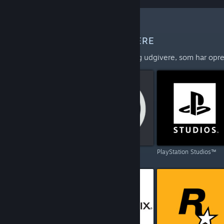
FLERE UDVIKLERE OG UDGIVERE
Udforsk den fulde liste over udviklere og udgivere, som har opre
Capcom
Ubisoft
PlayStation Studios™