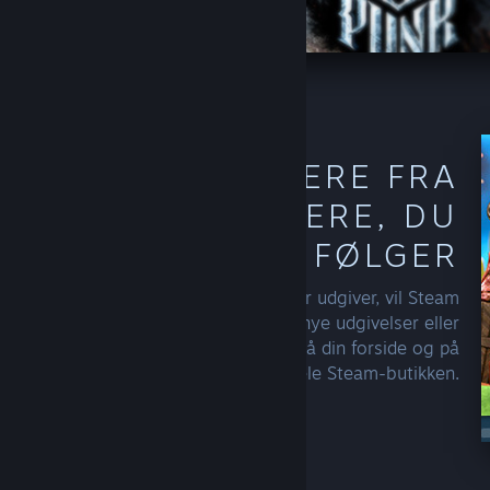
OPDAG MERE FRA
DE SKABERE, DU
FØLGER
Når du følger en udvikler eller udgiver, vil Steam
begynde at inkludere flere af deres nye udgivelser eller
gode tilbud i dine anbefalinger, på din forside og på
tværs af hele Steam-butikken.