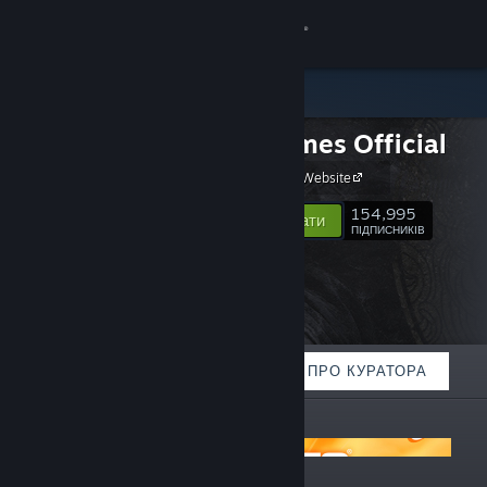
Увійти
Крамниця
505 Games Official
Спільнота
505 Games Website
Інформація
154,995
Відстежувати
ПІДПИСНИКІВ
Підтримка
Змінити мову
ВІДІБРАНЕ
СПИСКИ
ПРО КУРАТОРА
Завантажити мобільний застосунок Steam
ОГОЛОШЕННЯ
Переглянути повну версію
505 Games Summer Sale 2026