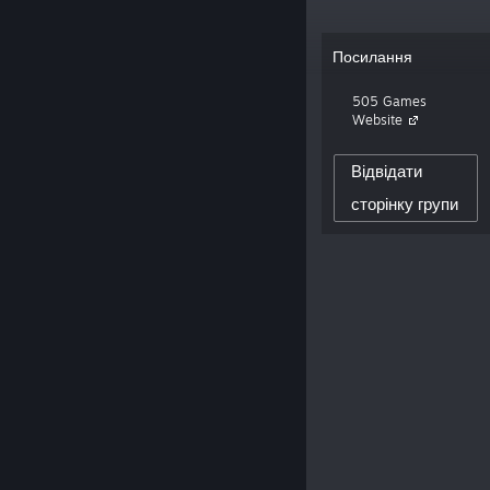
«505 Games is a global game publisher
Посилання
focused on offering a broad selection of
titles for players of all ages and levels.»
505 Games
Website
154,995
Відвідати
ПІДПИСНИКИ ТВОРЦЯ
0
сторінку групи
ДОДАНО РЕЦЕНЗІЙ: