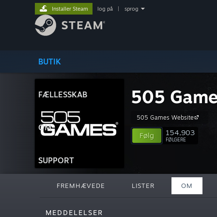
Installer Steam
log på
|
sprog
BUTIK
505 Games
FÆLLESSKAB
505 Games Website
OM
154,903
Følg
FØLGERE
SUPPORT
FREMHÆVEDE
LISTER
OM
MEDDELELSER