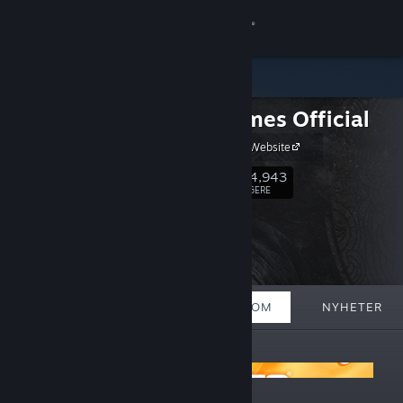
Logg inn
Butikk
505 Games Official
Samfunn
505 Games Website
Om
154,943
Følg
FØLGERE
Kundestøtte
Bytt språk
FREMHEVET
LISTER
OM
NYHETER
Skaff deg Steam-appen på mobil
KUNNGJØRINGER
Vis skrivebordsversjon
505 Games Summer Sale 2026