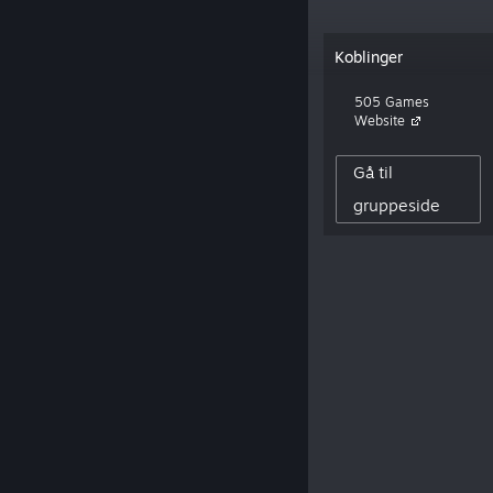
«505 Games is a global game publisher
Koblinger
focused on offering a broad selection of
titles for players of all ages and levels.»
505 Games
Website
154,943
Gå til
SKAPER-FØLGERE
0
gruppeside
PUBLISERTE ANMELDELSER