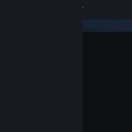
Logga in
Butik
Gemenskap
Om
Support
Byt språk
Skaffa Steams mobilapp
Se skrivbordswebbplats