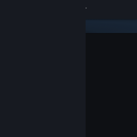
Se connecter
Magasin
Communauté
À propos
Support
Changer la langue
Télécharger l'application mobile Steam
Voir version ordi. du site