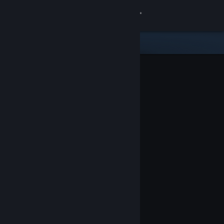
Bejelentkezés
Áruház
Közösség
Névjegy
Támogatás
Nyelvváltás
A Steam mobilalkalmazás beszerzése
Asztali weboldalra váltás