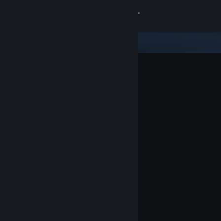
Iniciar sesión
Tienda
Comunidad
Acerca de
Soporte
Cambiar idioma
Descargar Steam Mobile
Ver versión clásica