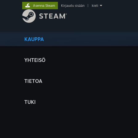
Asenna Steam
Kirjaudu sisään
|
kieli
KAUPPA
YHTEISÖ
TIETOA
TUKI