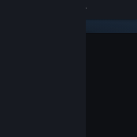
Bejelentkezés
Áruház
Közösség
Névjegy
Támogatás
Nyelvváltás
A Steam mobilalkalmazás beszerzése
Asztali weboldalra váltás