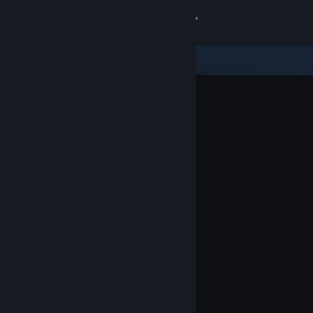
Iniciar sessão
Loja
Comunidade
Sobre
Apoio
Alterar idioma
Instala a app móvel do Steam
Ver versão para computadores