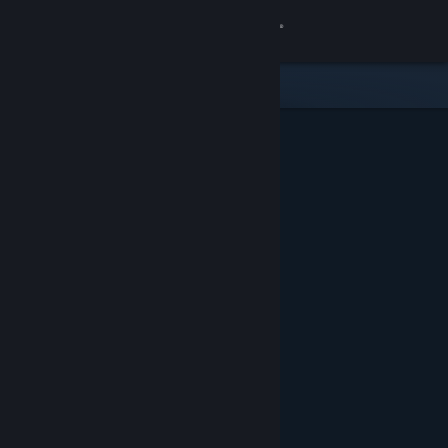
Iniciar sesión
Tienda
Comunidad
Acerca de
Soporte
Cambiar idioma
Descargar Steam Mobile
Ver versión clásica