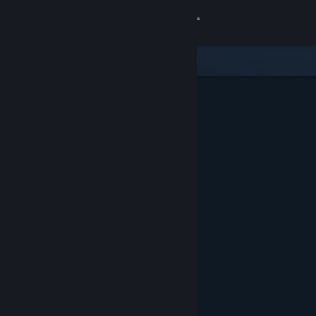
Zaloguj się
Sklep
Społeczność
Informacje
Wsparcie
Zmień język
Pobierz aplikację mobilną Steam
Wersja przeglądarkowa