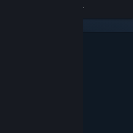
Conectează-te
Magazin
Comunitate
Despre
Asistență
Schimbă limba
Obține aplicația Steam pentru dispozitive mobile
Vezi site în versiunea pentru desktop