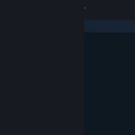
Zaloguj się
Sklep
Społeczność
Informacje
Wsparcie
Zmień język
Pobierz aplikację mobilną Steam
Wersja przeglądarkowa