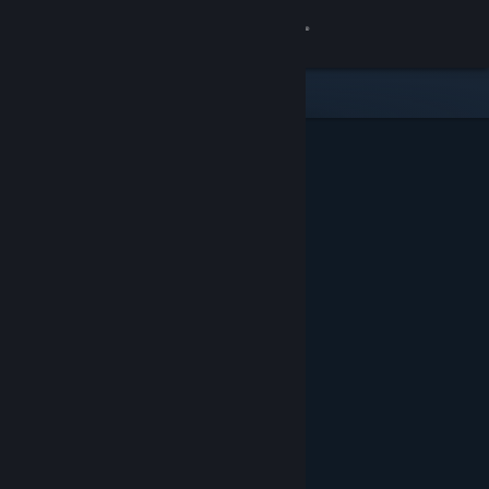
Přihlásit se
Obchod
Komunita
Informace
Podpora
Změnit jazyk
Mobilní aplikace služby Steam
Desktopová verze stránky