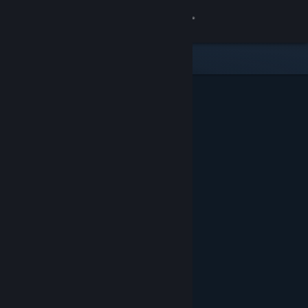
Bejelentkezés
Áruház
Közösség
Névjegy
Támogatás
Nyelvváltás
A Steam mobilalkalmazás beszerzése
Asztali weboldalra váltás