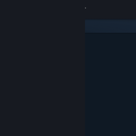
Logg inn
Butikk
Samfunn
Om
Kundestøtte
Bytt språk
Skaff deg Steam-appen på mobil
Vis skrivebordsversjon