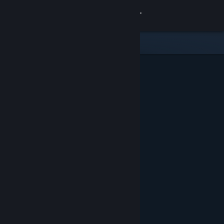
Войти
Магазин
Сообщество
Информация
Поддержка
Изменить язык
Скачать мобильное приложение Steam
Полная версия