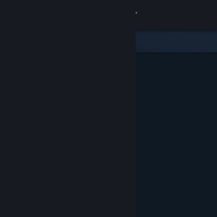
로그인
상점
커뮤니티
정보
지원
언어 변경
Steam 모바일 앱 다운로드
PC 웹사이트 보기