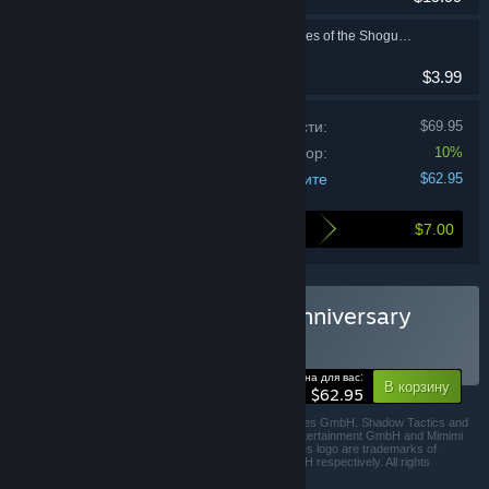
Shadow Tactics: Blades of the Shogun - Aiko's Choice - Soundtrack
$3.99
Стоимость товаров по отдельности:
$69.95
Скидка на набор:
10%
Вы заплатите
$62.95
$7.00
Купив этот набор, вы сэкономите
Купить Shadow Tactics: Anniversary
Bundle
— НАБОР
(?)
-10%
Цена для вас:
В корзину
$62.95
© 2021 Daedalic Entertainment GmbH and Mimimi Games GmbH. Shadow Tactics and
the Shadow Tactics logo are trademarks of Daedalic Entertainment GmbH and Mimimi
Games GmbH. The Daedalic logo and the Mimimi Games logo are trademarks of
Daedalic Entertainment GmbH and Mimimi Games GmbH respectively. All rights
reserved.