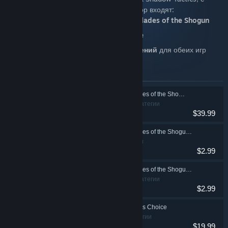
которым можно взять от игры все. В набор входят:
Оригинальная игра
Shadow Tactics: Blades of the Shogun
Автономное дополнение
Aiko's Choice
Полный набор
загружаемых дополнений
для обеих игр
В набор входят
Shadow Tactics: Blades of the Shogun
Инди, Стратегии
$39.99
Shadow Tactics: Blades of the Shogun - Official Soundtrack
Инди, Стратегии
$2.99
Shadow Tactics: Blades of the Shogun - Artbook & Strategy Guide
Инди, Стратегии
$2.99
Shadow Tactics: Aiko's Choice
Инди, Стратегии
$19.99