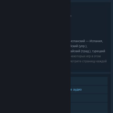
Подробнее о наборе
Shadow Tactics: Anniversary Bundle
НАЗВАНИЕ:
Инди
Стратегии
,
ЖАНР:
Mimimi Games
РАЗРАБОТЧИК:
Daedalic Entertainment
ИЗДАТЕЛЬ:
Daedalic Entertainment
СЕРИЯ ИГР:
английский, французский, немецкий, испанский — Испания,
ЯЗЫКИ:
японский, польский, русский, корейский, китайский (упр.),
португальский — Бразилия, итальянский, китайский (трад.), турецкий
Языки из списка могут быть недоступны для некоторых игр в этом
комплекте. Чтобы узнать подробности, просмотрите страницу каждой
игры.
Для одного игрока
Дополнительное высококачественное аудио
Доп. контент
Достижения Steam