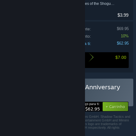
Shadow Tactics: Blades of the Shogun - Aiko's Choice - Soundtrack
$3.99
Preço se comprados individualmente:
$69.95
Desconto do conjunto:
10%
Total para ti:
$62.95
$7.00
Aqui está o que poupas ao comprar este
conjunto
Comprar Shadow Tactics: Anniversary
Bundle
CONJUNTO
(?)
-10%
Preço para ti:
+ Carrinho
$62.95
© 2021 Daedalic Entertainment GmbH and Mimimi Games GmbH. Shadow Tactics and
the Shadow Tactics logo are trademarks of Daedalic Entertainment GmbH and Mimimi
Games GmbH. The Daedalic logo and the Mimimi Games logo are trademarks of
Daedalic Entertainment GmbH and Mimimi Games GmbH respectively. All rights
reserved.