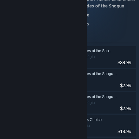
The original game
Shadow Tactics: Blades of the Shogun
The standalone expansion
Aiko's Choice
The complete set of
DLC
for both games
Itens incluídos neste conjunto
Shadow Tactics: Blades of the Shogun
Indie, Estratégia
$39.99
Shadow Tactics: Blades of the Shogun - Official Soundtrack
Indie, Estratégia
$2.99
Shadow Tactics: Blades of the Shogun - Artbook & Strategy Guide
Indie, Estratégia
$2.99
Shadow Tactics: Aiko's Choice
Indie, Estratégia
$19.99