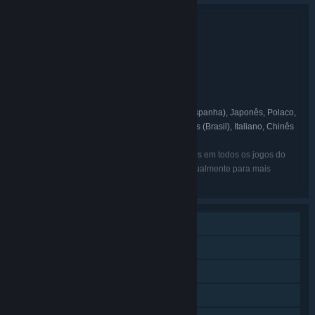
Detalhes do conjunto
Shadow Tactics: Anniversary Bundle
TÍTULO:
Indie
Estratégia
,
GÉNERO:
Mimimi Games
DEVELOPER:
Daedalic Entertainment
EDITORA:
Daedalic Entertainment
SÉRIE:
Inglês, Francês, Alemão, Espanhol (Espanha), Japonês, Polaco,
IDIOMAS:
Russo, Coreano, Chinês simplificado, Português (Brasil), Italiano, Chinês
tradicional, Turco
Os idiomas listados podem não estar disponíveis em todos os jogos do
pacote. Consulta a página de cada jogo individualmente para mais
detalhes.
Um jogador
Áudio adicional de alta qualidade
Conteúdo transferível
Proezas Steam