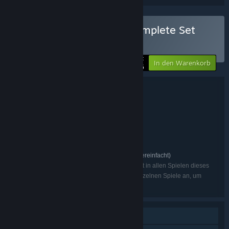
TAISHO x ALICE Game Complete Set
kaufen
BÜNDEL
(?)
-10%
Ihr Preis:
In den Warenkorb
$54.86
Bündeldetails
TAISHO x ALICE Game Complete Set
TITEL:
Abenteuer
GENRE:
Primula
ENTWICKLER:
pencil
PUBLISHER:
TAISHO x ALICE
FRANCHISE:
Japanisch, Englisch, Chinesisch (vereinfacht)
SPRACHEN:
Die aufgelisteten Sprachen sind nicht unbedingt in allen Spielen dieses
Pakets verfügbar. Schauen Sie sich bitte die einzelnen Spiele an, um
weitere Informationen zu erhalten.
Einzelspieler