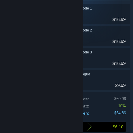
TAISHO x ALICE episode 1
Abenteuer
$16.99
TAISHO x ALICE episode 2
Abenteuer
$16.99
TAISHO x ALICE episode 3
Abenteuer
$16.99
TAISHO x ALICE epilogue
Abenteuer
$9.99
Einzelpreise der enthaltenen Produkte:
$60.96
Bündelrabatt:
10%
Ihre Kosten:
$54.86
$6.10
Beim Kauf dieses Bündels sparen Sie