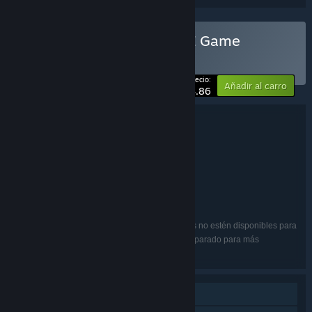
Comprar «TAISHO x ALICE Game
Complete Set»
LOTE
(?)
-10%
Tu precio:
Añadir al carro
$54.86
Información sobre el lote
TAISHO x ALICE Game Complete Set
TÍTULO:
Aventura
GÉNERO:
Primula
DESARROLLADOR:
pencil
EDITOR:
TAISHO x ALICE
FRANQUICIA:
Japonés, Inglés, Chino simplificado
IDIOMAS:
Puede que algunos de los idiomas enumerados no estén disponibles para
todos los juegos del lote. Mira los juegos por separado para más
información.
Un jugador