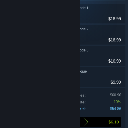
TAISHO x ALICE episode 1
Aventura
$16.99
TAISHO x ALICE episode 2
Aventura
$16.99
TAISHO x ALICE episode 3
Aventura
$16.99
TAISHO x ALICE epilogue
Aventura
$9.99
Precio de los productos individuales:
$60.96
Descuento del lote:
10%
Precio para ti:
$54.86
$6.10
Esto es lo que ahorras al comprar este lote