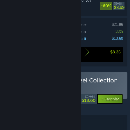
18 Wheels of Steel: Convoy
$9.99
-60%
Simulação
$3.99
Preço se comprados individualmente:
$21.96
Desconto do conjunto:
38%
Total para ti:
$13.60
$8.36
Aqui está o que poupas ao comprar este
conjunto
Comprar 18 Wheels of Steel Collection
#1
CONJUNTO
(?)
-45%
$24.78
-38%
+ Carrinho
$13.60
2021 © Cosmi Valusoft LLC
Detalhes do conjunto