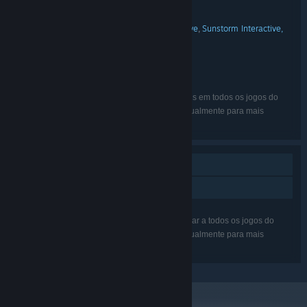
18 Wheels of Steel Collection #1
TÍTULO:
Simulação
GÉNERO:
SCS Software
Sunstorm Interactive
Sunstorm Interactive,
,
,
DEVELOPER:
Inc.
Cosmi Valusoft
EDITORA:
18 Wheels of Steel
SÉRIE:
Inglês
IDIOMAS:
Os idiomas listados podem não estar disponíveis em todos os jogos do
pacote. Consulta a página de cada jogo individualmente para mais
detalhes.
Um jogador
Partilha de Biblioteca
As funcionalidades listadas podem não se aplicar a todos os jogos do
pacote. Consulta a página de cada jogo individualmente para mais
detalhes.