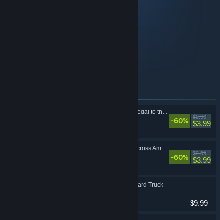
Games included in this bundle:
18 Wheels of Steel: Hard Truck
18 Wheels of Steel: Across America
18 Wheels of Steel: Pedal to the Metal
18 Wheels of Steel: Convoy
Itens incluídos neste conjunto
18 Wheels of Steel: Pedal to the Metal
$9.99
-60%
Simulação
$3.99
18 Wheels of Steel: Across America
$9.99
-60%
Simulação
$3.99
18 Wheels of Steel: Hard Truck
Simulação
$9.99