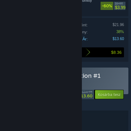
18 Wheels of Steel: Convoy
$9.99
-60%
Szimuláció
$3.99
Termékek ára egyenként:
$21.96
Csomagkedvezmény:
38%
Ár:
$13.60
$8.36
Ennyit spórolsz a csomag megvásárlásával
18 Wheels of Steel Collection #1
vásárlása
CSOMAG
(?)
-45%
$24.78
-38%
Kosárba tesz
$13.60
2021 © Cosmi Valusoft LLC
Csomagrészletek
18 Wheels of Steel Collection #1
CÍM: