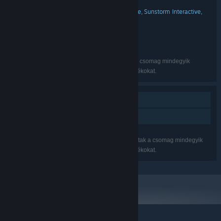
Szimuláció
MŰFAJ:
SCS Software
Sunstorm Interactive
Sunstorm Interactive,
,
,
FEJLESZTŐ:
Inc.
Cosmi Valusoft
KIADÓ:
18 Wheels of Steel
FRANCHISE:
Angol
NYELVEK:
Lehet, hogy a felsorolt nyelvek nem érhetők el a csomag mindegyik
játékában. A részletekért nézd meg az egyes játékokat.
Egyjátékos
Családi Megosztás
Lehet, hogy a felsorolt jellemzők nem támogatottak a csomag mindegyik
játékában. A részletekért nézd meg az egyes játékokat.