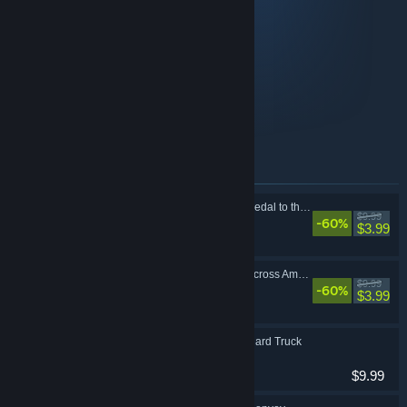
Games included in this bundle:
18 Wheels of Steel: Hard Truck
18 Wheels of Steel: Across America
18 Wheels of Steel: Pedal to the Metal
18 Wheels of Steel: Convoy
A csomagban szereplő elemek
18 Wheels of Steel: Pedal to the Metal
$9.99
-60%
Szimuláció
$3.99
18 Wheels of Steel: Across America
$9.99
-60%
Szimuláció
$3.99
18 Wheels of Steel: Hard Truck
Szimuláció
$9.99