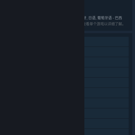
,
类型:
Hidden Variable Studios
开发者:
Autumn Games
发行商:
英语, 法语, 意大利语, 德语, 西班牙语 - 西班牙, 日语, 葡萄牙语 - 巴西
语言:
列出的语言可能并非对所有礼包中的游戏可用。查看单个游戏以详细了解。
单人
线上玩家对战
同屏/分屏玩家对战
DLC
Steam 成就
Steam 集换式卡牌
Steam 云
Steam 排行榜
在手机上远程畅玩
在平板上远程畅玩