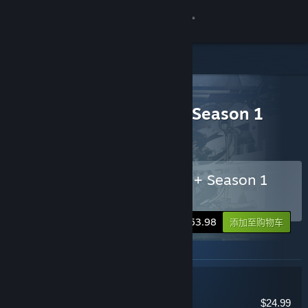
登录
商店
社区
所有产品
> 捆绑包详情
Skullgirls 2nd Encore + Season 1
Pass
关于
客服
购买 Skullgirls 2nd Encore + Season 1
Pass
更改语言
-10%
$53.98
添加至购物车
获取 Steam 手机应用
此捆绑包中包含的物品
查看桌面版网站
Skullgirls 2nd Encore
动作，独立
$24.99