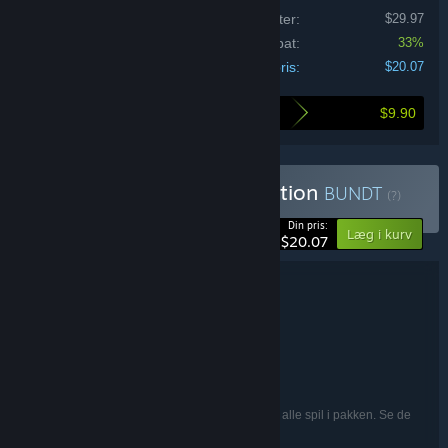
Prisen på de individuelle produkter:
$29.97
Bundt-rabat:
33%
Din pris:
$20.07
$9.90
Så meget sparer du ved at købe dette bundt
Køb ERMedia Retro Collection
BUNDT
(?)
-33%
Din pris:
Læg i kurv
$20.07
Bundtoplysninger
ERMedia Retro Collection
TITEL:
Eventyr
Indie
Action
,
,
GENRE:
ERMedia
UDVIKLER:
Plug In Digital
UDGIVER:
Engelsk
SPROG:
De nævnte sprog er muligvis ikke tilgængelige i alle spil i pakken. Se de
enkelte spil for flere detaljer.