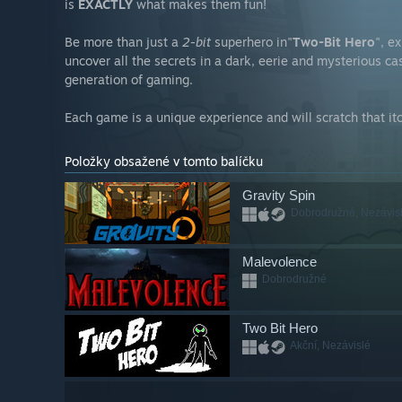
is
EXACTLY
what makes them fun!
Be more than just a
2-bit
superhero in"
Two-Bit Hero
", e
uncover all the secrets in a dark, eerie and mysterious ca
generation of gaming.
Each game is a unique experience and will scratch that it
Položky obsažené v tomto balíčku
Gravity Spin
Dobrodružné, Nezávis
Malevolence
Dobrodružné
Two Bit Hero
Akční, Nezávislé