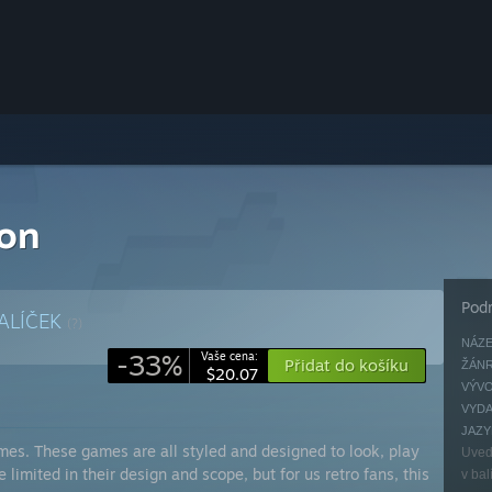
ion
Podr
ALÍČEK
(?)
NÁZE
-33%
Vaše cena:
Přidat do košíku
ŽÁNR
$20.07
VÝVO
VYDA
JAZY
mes. These games are all styled and designed to look, play
Uved
limited in their design and scope, but for us retro fans, this
v bal