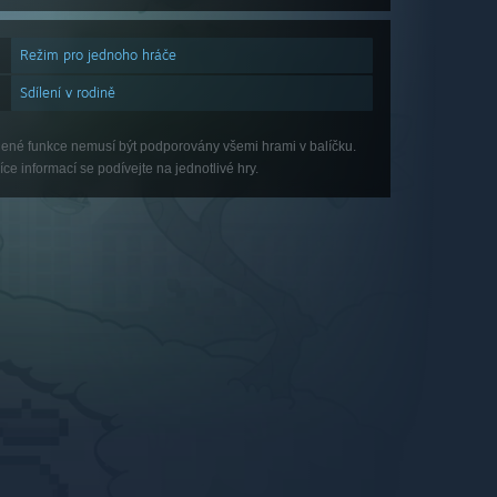
Režim pro jednoho hráče
Sdílení v rodině
ené funkce nemusí být podporovány všemi hrami v balíčku.
íce informací se podívejte na jednotlivé hry.