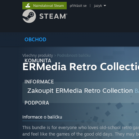
Nainstalovat Steam
přihlásit se
|
jazyk
OBCHOD
Všechny produkty
> Podrobnosti balíčku
KOMUNITA
ERMedia Retro Collect
INFORMACE
Zakoupit ERMedia Retro Collection
B
PODPORA
Informace o balíčku
This bundle is for everyone who loves old-school retro ga
and feel like the games of the good old days. They may be 