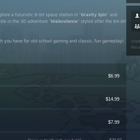
xplore a futuristic
8-bit
space station in "
Gravity Spin
" and
stle in the 3D adventure "
Malevolence
" styled after the
64-bit
ch you have for old-school gaming and classic, fun gameplay!
Uved
Pro v
lé
$6.99
$14.99
$7.99