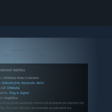
obnosti balíčku
ERMedia Retro Collection
V:
Dobrodružné
Nezávislé
Akční
,
,
:
ERMedia
JÁŘ:
Plug In Digital
VATEL:
Angličtina
KY:
ené jazykové lokalizace nemusí být dostupné pro všechny hry
íčku. Pro více informací se podívejte na jednotlivé hry.