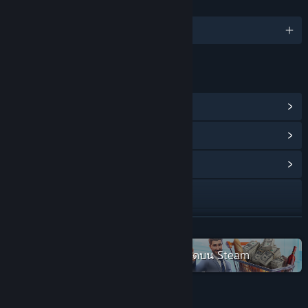
ภาษา
รองรับ 7 ภาษา
ลิงก์และข้อมูล
ดูรางวัลความสำเร็จบน Steam
(32)
ดูไอเท็มร้านค้าแต้ม
(9)
ดูศูนย์กลางชุมชน
การเยี่ยมชมเว็บไซต์
Facebook
อ่านเพิ่มเติม
X
ตรวจดูชุดสะสม King of Retail ทั้งหมดบน Steam
YouTube
เกี่ยวกับเกมนี้