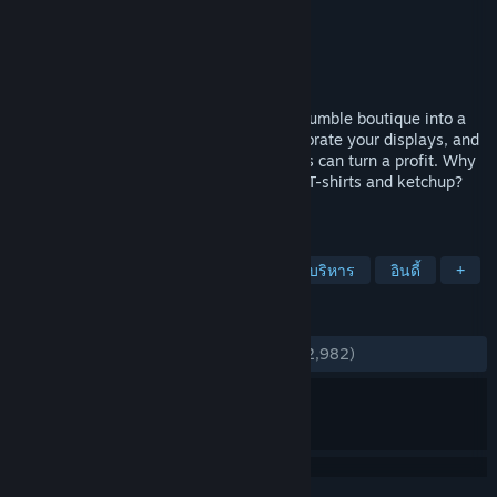
Freaking Games
ผู้พัฒนา
Iceberg Interactive
ผู้จัดจำหน่าย
วางจำหน่ายแล้ว
14 ก.ย. 2022
The store is your kingdom! Expand your humble boutique into a
thriving business: hire the right staff, decorate your displays, and
lure in customers. Even your wildest ideas can turn a profit. Why
not start a business that sells only white T-shirts and ketchup?
PCs and beans? Your rule, your rules!
แท็ก
แคชชวล
จำลองสถานการณ์
การบริหาร
อินดี้
+
บทวิจารณ์
ตลอดกาล:
แง่บวกเป็นอย่างมาก
(87% จาก 2,982)