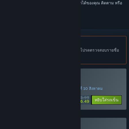
เข้าสู่ระบบ
เพื่อเพิ่มผลิตภัณฑ์นี้ลงในสิ่งที่อยากได้ของคุณ ติดตาม หรือ
ทำเครื่องหมายเป็นถูกละเว้น
ไม่รองรับภาษาไทย
ผลิตภัณฑ์นี้ไม่รองรับภาษาท้องถิ่นของคุณ โปรดตรวจสอบรายชื่อ
ภาษาที่รองรับก่อนทำการสั่งซื้อ
ซื้อ King of Retail
ข้อเสนอตลอดสัปดาห์! ข้อเสนอจะสิ้นสุดในวันที่ 10 สิงหาคม
$25.99
-75%
หยิบใส่รถเข็น
$6.49