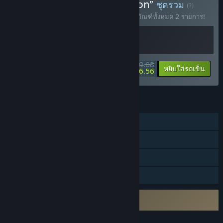
ซื้อ “King of Retail Collection”
ชุดรวม
(?)
ซื้อชุดรวมนี้พร้อมรับส่วนลด 15% สำหรับผลิตภัณฑ์ทั้งหมด 2 รายการ!
$39.08
-15%
-58%
ข้อมูลชุดรวม
หยิบใส่รถเข็น
$16.56
คุณสมบัติ
ผู้เล่นคนเดียว
รางวัลความสำเร็จบน Steam
การ์ดสะสม Steam
การแบ่งปันคลังครอบครัว
จำเป็นต้องยอมรับ EULA ภายนอก
King of Retail EULA