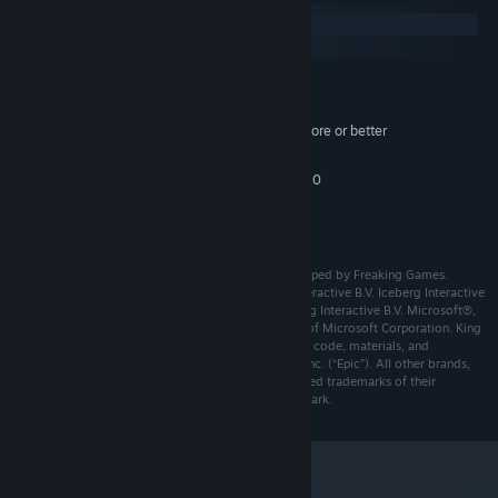
Windows
macOS
ขั้นต่ำ:
Windows 10
ระบบปฏิบัติการ:
Intel i3/AMD A4000 3.0 GHz Dual Core or better
โปรเซสเซอร์:
แรม 4 GB
หน่วยความจำ:
NVIDIA GeForce 660 series or AMD 7850
กราฟิกส์:
Watch your customers closely! Study their behavior and figure out
เวอร์ชัน 11
DIRECTX:
what makes them pull out their wallets. Then, do more of it!
พื้นที่ว่างที่พร้อมใช้งาน 15 GB
พื้นที่จัดเก็บข้อมูล:
Turn Employees Into Brand Ambassadors
King of Retail © 2019-2022 Freaking Games. Developed by Freaking Games.
Licensed exclusively to and published by Iceberg Interactive B.V. Iceberg Interactive
Humanize your brand by hiring humans ⁠— the right ones! Conduct
design and mark are registered trademarks of Iceberg Interactive B.V. Microsoft®,
Windows® and DirectX® are registered trademarks of Microsoft Corporation. King
interviews with prospective employees to find the best mix of
of Retail includes the Unreal® Engine code and other code, materials, and
skills and culture fit. Negotiate salaries, manage shifts, and train
information (the “Epic Materials”) from Epic Games, Inc. (“Epic”). All other brands,
people up so they thrive and grow with you
product names, and logos are trademarks or registered trademarks of their
respective owners. All rights reserved. Made in Denmark.