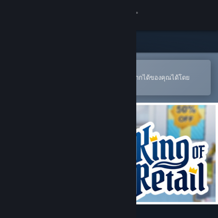
เข้าสู่ระบบ
ร้านค้า
ชุมชน
เปิดในแอป Steam แบบพกพา
หากต้องการสั่งซื้อหรือเพิ่มลงในสิ่งที่อยากได้ของคุณได้โดย
สะดวก
เกี่ยวกับ
ฝ่ายสนับสนุน
เปลี่ยนภาษา
รับแอป Steam แบบพกพา
ชมเว็บไซต์สำหรับเดสก์ท็อป
King of Retail