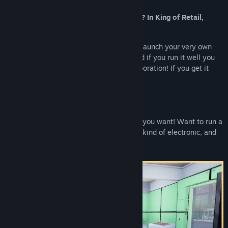
Discord
Ever wanted to start your own business? In King of Retail,
ดูประวัติการอัปเดต
anything is possible!
อ่านข่าวที่เกี่ยวข้อง
Plan a shop theme and store design, and launch your very own
enterprise. The store is your kingdom, and if you run it well you
might be able to expand into a larger corporation! If you get it
ดูกระดานสนทนา
wrong… well, blame it on the economy.
ค้นหากลุ่มชุมชน
Get Rich, Your Own Way
ชื่อ:
King of Retail
It’s your store, and you can sell whatever you want! Want to run a
แนว:
แคชชวล
,
อินดี้
,
จำลองสถานการณ์
shop that only sells chicken? Do it! Every kind of electronic, and
วันวางจำหน่าย:
14 ก.ย. 2022
also fresh foods? Why not!
วันที่วางจำหน่ายเกมระหว่างการพัฒนา:
26 มี.ค. 2019