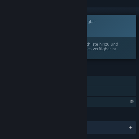
Dieses Spiel ist noch nicht auf Steam verfügbar
Bald verfügbar
Interesse? Fügen Sie das Spiel Ihrer Wunschliste hinzu und
erhalten Sie eine Benachrichtigung, wenn es verfügbar ist.
FUNKTIONEN
Einzelspieler
Familienbibliothek
Profilfunktionen eingeschränkt
SPRACHEN
Englisch