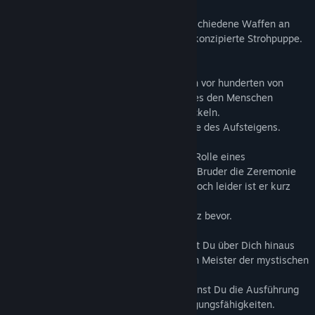
die bösen Kreaturen auftauchten.
Teste deine neuen Fähigkeiten sowie verschiedene Waffen an
einer extra von den Inselbewohner dafür konzipierte Strohpuppe.
Vollversion:
Durch den Absturz eines Kometen wurden vor hunderten von
Jahren kosmische Kräfte freigesetzt, die es den Menschen
ermöglichten große Fähigkeiten zu entwickeln.
Dies war der Grundstein für die Zeremonie des Aufsteigens.
In "Ascending - Dojo" schlüpfst Du in die Rolle eines
heranwachsenden Kindes, dessen älterer Bruder die Zeremonie
bereits selbst erfolgreich absolviert hat, doch leider ist er kurz
darauf für immer verschwunden.
Nun steht dir deine eigene Zeremonie kurz bevor.
In einem einzigartigen VR-Erlebnis wächst Du über Dich hinaus
und Dein Charakter wird zu einem starken Meister der mystischen
Kräfte.
Durch unterschiedliche Bewegungen erlernst Du die Ausführung
von verschiedenen Angriffs- und Verteidigungsfähigkeiten.