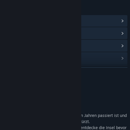
LINKS & INFOS
Communityhub anzeigen
Updateverlauf anzeigen
Verwandte Neuigkeiten lesen
Diskussionen anzeigen
Communitygruppen finden
WEITERLESEN
Titel:
Ascending - Dojo
Infos zum Spiel
Genre:
Abenteuer
,
Gelegenheitsspiele
,
Rollenspiel
Veröffentlichung:
Bald verfügbar
Demo:
Erlebe in der Demo was vor Hunderten von Jahren passiert ist und
sehe selbst wie der Komet auf die Insel stürzt.
Erlerne drei einzigartige Fähigkeiten und entdecke die Insel bevor