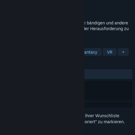
Entwickler
Selfox
Publisher
Selfox
Veröffentlichung
Bald verfügbar
In diesem VR-RPG kannst du die Elemente bändigen und andere
mystische Fähigkeiten nutzen um dich jeder Herausforderung zu
stellen.
TAGS
Abenteuer
Gelegenheitsspiel
Fantasy
VR
+
REZENSIONEN
Keine Nutzerrezensionen
Melden Sie sich an
, um dieses Produkt zu Ihrer Wunschliste
hinzuzufügen, zu abonnieren oder als „Ignoriert“ zu markieren.