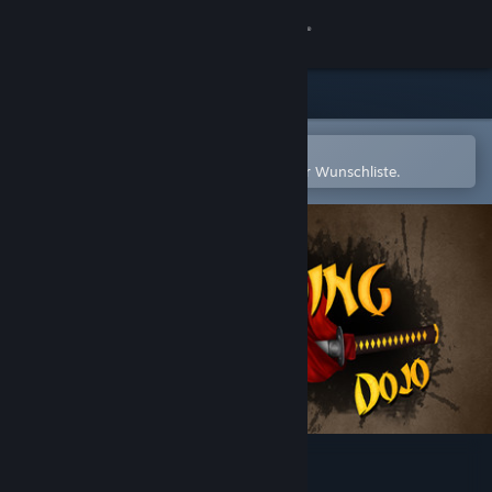
Anmelden
Shop
Community
In der Steam-Mobile-App öffnen
Zum einfachen Hinzufügen zu Ihrer Wunschliste.
Info
Support
Sprache ändern
Steam-Mobile-App herunterladen
Desktopversion anzeigen
Ascending - Dojo