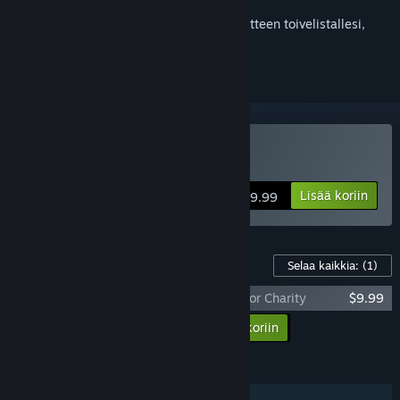
Kirjautumalla sisään
voit lisätä tämän tuotteen toivelistallesi,
seurata sitä tai merkitä sen ohitetuksi
Osta Skater XL
Lisää koriin
$39.99
Pelin lisäsisältö
Selaa kaikkia:
(1)
Skater XL - Tampa Pro 2022 Gear Pack For Charity
$9.99
Lisää kaikki lisäsisältö ostoskoriin
$9.99
OMINAISUUDET
Yksinpeli