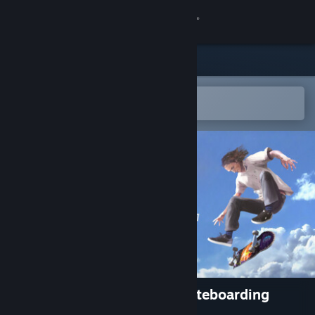
Kirjaudu sisään
Kauppa
Yhteisö
Avaa Steam-mobiilisovelluksessa
Helppo ostaa tai lisätä toivelistalle
Tietoa
Tuki
Vaihda kieli
Hanki Steam-mobiilisovellus
Näytä työpöytäsivusto
Skater XL - The Ultimate Skateboarding
Game