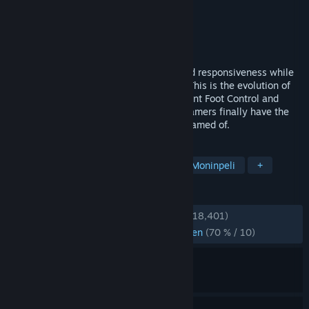
Kehittäjä
Easy Day Studios Pty Ltd
Julkaisija
Easy Day Studios Pty Ltd
Julkaistu
28.7.2020
Experience unparalleled board control and responsiveness while
you skate iconic real-world skate spots. This is the evolution of
skateboarding gameplay. With Independent Foot Control and
unique physics-based gameplay, skate gamers finally have the
expressive controls they have always dreamed of.
TUNNISTEET
Skeittaus
Skeittaus ja luistelu
Moninpeli
+
ARVOSTELUT
YHTEENSÄ:
Erittäin myönteinen
(86 % / 18,401)
VIIMEAIKAISET:
Enimmäkseen myönteinen
(70 % / 10)