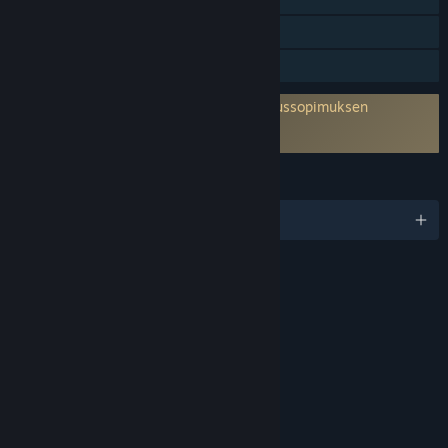
Verkkoyhteistyöpeli
Perhejako
Vaatii kolmannen osapuolen käyttöoikeussopimuksen
hyväksymisen
Skater XL EULA
KIELET
englanti ja 6 muuta
ARVOSTELUT
Ikärajaluokitus: ESRB