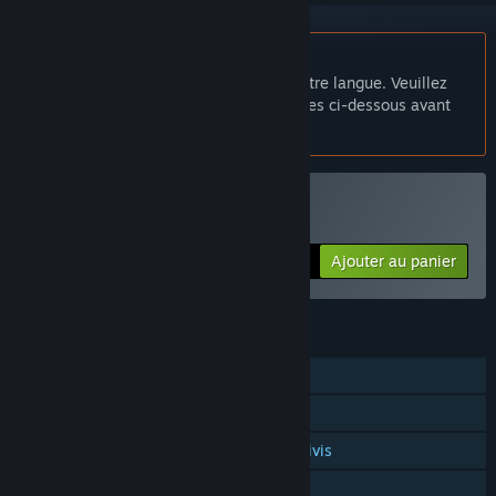
Français non disponible
Ce produit n'est pas disponible dans votre langue. Veuillez
consulter la liste des langues disponibles ci-dessous avant
de l'acheter.
VR prise en charge
Acheter Snake VR
Ajouter au panier
$1.99
FONCTIONNALITÉS
Solo
Succès Steam
Prise en charge des contrôleurs suivis
VR prise en charge