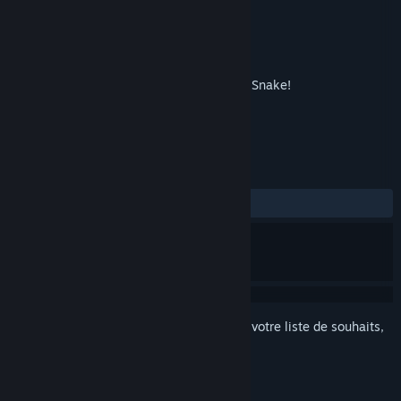
Développement
Reality Diversions, LLC.
Édition
Reality Diversions, LLC.
Sorti le
4 sept. 2018
This is a VR rendition of the classic game Snake!
TAGS
Casual
Simulation
VR
+
ÉVALUATIONS
DEPUIS LE DÉBUT :
4 évaluations
()
Connectez-vous
pour ajouter cet article à votre liste de souhaits,
le suivre ou l'ignorer