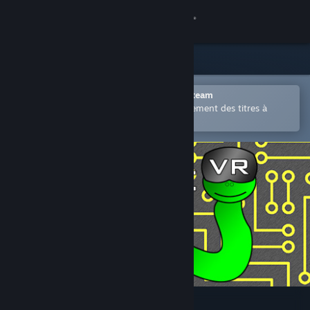
Se connecter
Magasin
Communauté
Ouvrir dans l'application mobile Steam
Permet d'acheter ou d'ajouter facilement des titres à
votre liste de souhaits.
À propos
Support
Changer la langue
Télécharger l'application mobile Steam
Voir version ordi. du site
Snake VR