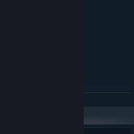
Yêu cầu hệ thống
TỐI THIỂU:
Windows 10
HĐH:
Intel i5
BỘ XỬ LÝ:
4 GB RAM
BỘ NHỚ:
NVIDIA GeForce® GTX 970
ĐỒ HỌA:
Phiên bản 10
DIRECTX:
456 MB chỗ trống khả dụng
LƯU TRỮ:
SteamVR. Standing or Room Scale
HỖ TRỢ VR:
KHUYẾN NGHỊ:
Windows 10
HĐH:
intel i7
BỘ XỬ LÝ:
6 GB RAM
BỘ NHỚ:
NVIDIA GeForce® GTX 970 or better
ĐỒ HỌA:
ĐỌC THÊM
Phiên bản 11
DIRECTX:
456 MB chỗ trống khả dụng
LƯU TRỮ: