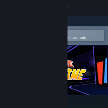
Đăng nhập
Cửa hàng
Cộng đồng
Mở bằng ứng dụng Steam di động
Để dễ dàng mua hoặc thêm vào danh sách ước
Thông tin
Hỗ trợ
Thay đổi ngôn ngữ
Cài ứng dụng Steam di động
Xem web cho desktop
We Are Showtime!