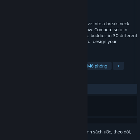
Nhà phát triển
WeAreFactory
Nhà phát hành
CoffeinPoweredGames
Phát hành
7 Thg01, 2019
WeAreShowtime: Let the games begin! Dive into a break-neck
race against time in this new VR Gameshow. Compete solo in
different game modes or against up to five buddies in 30 different
minigames with all your skills. As a reward: design your
backstage room for the ultimate in fun.
THEO NHÃN
Hành động
Indie
Đơn giản
Mô phỏng
+
ĐÁNH GIÁ
Không có đánh giá người dùng
Đăng nhập
để thêm sản phẩm này vào danh sách ước, theo dõi,
hoặc đánh dấu nó thành "đã phớt lờ"