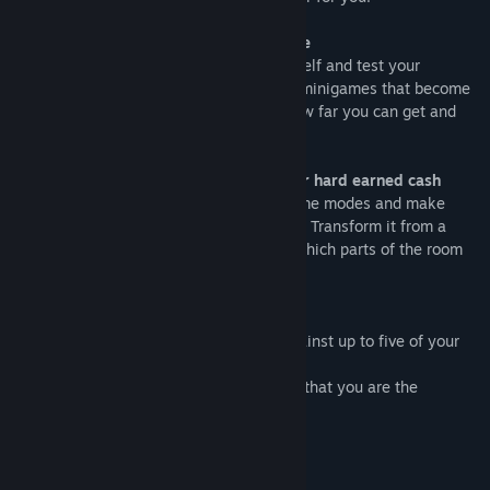
See how far you can get in endless mode
In endless mode you can challenge yourself and test your
endurance. Face an unlimited amount of minigames that become
faster and faster as you progress. See how far you can get and
challenge your friends to beat your score.
Upgrade your backstage room with your hard earned cash
Earn money through playing different game modes and make
yourself at home in your backstage room. Transform it from a
storage room into a super cozy lounge. Which parts of the room
you explore first is up to you.
Challenge your friends
Wanna kick some butts? Dare to play against up to five of your
best buddys?
Play alternately in party mode and prove that you are the
greatest game show canidate in history.
See you in the next game!