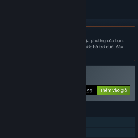
Không hỗ trợ ngôn ngữ Tiếng Việt
Sản phẩm này không hỗ trợ ngôn ngữ địa phương của bạn.
Vui lòng xem lại danh sách ngôn ngữ được hỗ trợ dưới đây
trước khi mua.
Chỉ VR
Mua WeAreShowtime
Thêm vào giỏ
$4.99
TÍNH NĂNG
Chơi đơn
PvP chung/chia màn hình