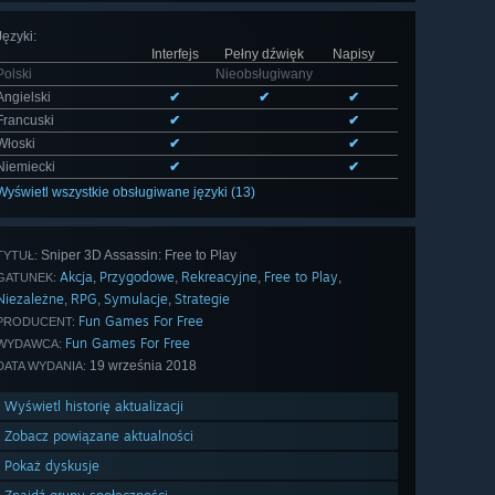
Języki
:
Interfejs
Pełny dźwięk
Napisy
Polski
Nieobsługiwany
Angielski
✔
✔
✔
Francuski
✔
✔
Włoski
✔
✔
Niemiecki
✔
✔
Wyświetl wszystkie obsługiwane języki (13)
Sniper 3D Assassin: Free to Play
TYTUŁ:
Akcja
Przygodowe
Rekreacyjne
Free to Play
,
,
,
,
GATUNEK:
Niezależne
RPG
Symulacje
Strategie
,
,
,
Fun Games For Free
PRODUCENT:
Fun Games For Free
WYDAWCA:
19 września 2018
DATA WYDANIA:
Wyświetl historię aktualizacji
Zobacz powiązane aktualności
Pokaż dyskusje