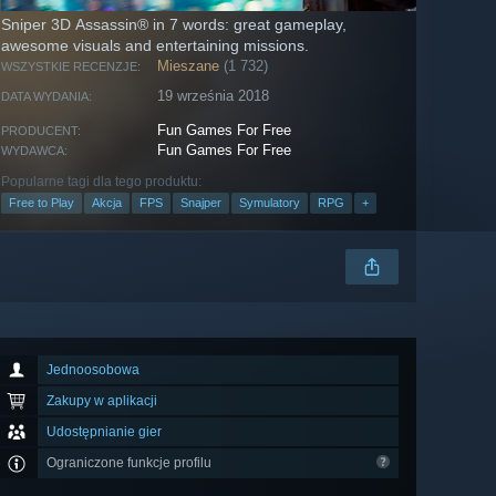
Sniper 3D Assassin® in 7 words: great gameplay,
awesome visuals and entertaining missions.
Mieszane
(1 732)
WSZYSTKIE RECENZJE:
19 września 2018
DATA WYDANIA:
Fun Games For Free
PRODUCENT:
Fun Games For Free
WYDAWCA:
Popularne tagi dla tego produktu:
Free to Play
Akcja
FPS
Snajper
Symulatory
RPG
+
Jednoosobowa
Zakupy w aplikacji
Udostępnianie gier
Ograniczone funkcje profilu