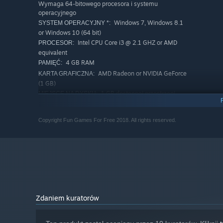
Wymaga 64-bitowego procesora i systemu
operacyjnego
Windows 7, Windows 8.1
SYSTEM OPERACYJNY *:
or Windows 10 (64 bit)
Intel CPU Core i3 @ 2.1 GHZ or AMD
PROCESOR:
equivalent
4 GB RAM
PAMIĘĆ:
AMD Radeon or NVIDIA GeForce
KARTA GRAFICZNA:
(1 GB)
1 GB dostępnej przestrzeni
MIEJSCE NA DYSKU:
-
KARTA DŹWIĘKOWA:
-
DODATKOWE UWAGI:
Copyright Fun Games For Free 2018. All rights reserved.
KONFIGURACJA ZALECANA:
Wymaga 64-bitowego procesora i systemu
operacyjnego
Windows 7, Windows 8.1
SYSTEM OPERACYJNY *:
or Windows 10 (64 bit)
Intel CPU Core i5 @ 2.3 GHZ or AMD
PROCESOR:
equivalent
8 GB RAM
PAMIĘĆ:
Zdaniem kuratorów
AMD Radeon or NVIDIA GeForce
KARTA GRAFICZNA:
(2 GB)