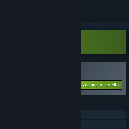
per ignorarlo.
Scarica Madievals Demo
Acquista Madievals
Aggiungi al carrello
$11.99
FUNZIONALITÀ
Giocatore singolo
Achievement di Steam