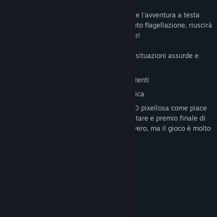
Ma il coraggioso cavaliere saprà affrontare l’avventura a testa
alta e, con il suo sarcasmo ai limiti dell’auto flagellazione, riuscirà
a districarsi da situazioni fuori dal comune!
Storia avvincente e misteriosa, ricca di situazioni assurde e
demenziali.
Dialoghi e personaggi simpatici e divertenti
Enigmi strampalati ma con una loro logica
Possibilità di switchare a una grafica 2D pixellosa come piace
tanto oggi, procaci fanciulle da conquistare e premio finale di
un milione di gettoni d'oro! (Ok, non è vero, ma il gioco è molto
divertente, promesso!)
Requisiti di sistema
MINIMI:
Windows 7 or higher
SISTEMA OPERATIVO *:
2 GHz Dual Core CPU
PROCESSORE:
2 GB di RAM
MEMORIA: