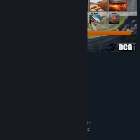
■ 3D arcade racing with car physics
■ Challenging
■ Unlimited NITRO
■ 12 maps all over the world
Have fun!
DCGsoft TEAM
Järjestelmävaatimukset
VÄHINTÄÄN:
Vaatii 64-bittisen suorittimen ja käyttöjärjestelmän
Windows 10 (+ specific
KÄYTTÖJÄRJESTELMÄ *:
versions of 7)