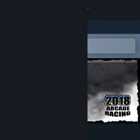
Kirjaudu sisään
Kauppa
Yhteisö
Avaa Steam-mobiilisovelluksessa
Helppo ostaa tai lisätä toivelistalle
Tietoa
Tuki
Vaihda kieli
Hanki Steam-mobiilisovellus
Näytä työpöytäsivusto
AUTOCROSS MADNESS