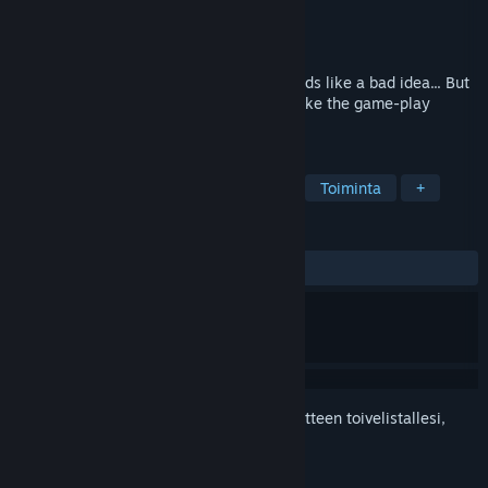
Kehittäjä
DCGsoft
Julkaisija
DCGsoft
Julkaistu
13.4.2018
Driving a muscle car on edgy cliffs?! Sounds like a bad idea... But
actually it's quite fun! Car physics will make the game-play
control easy, but hard to master!
TUNNISTEET
Kilpa-ajo
Simulaatio
Urheilu
Toiminta
+
ARVOSTELUT
YHTEENSÄ:
Vaihteleva
(55 % / 36)
Kirjautumalla sisään
voit lisätä tämän tuotteen toivelistallesi,
seurata sitä tai merkitä sen ohitetuksi