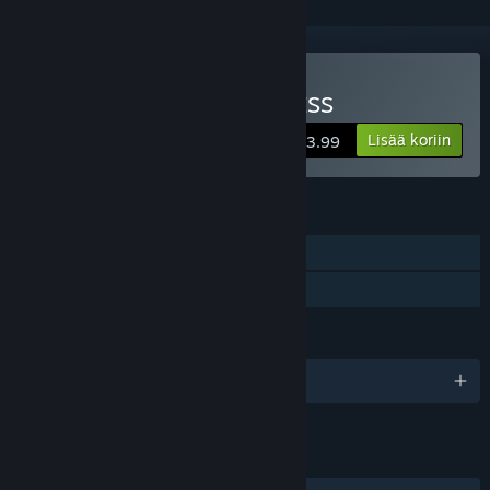
Osta AUTOCROSS MADNESS
Lisää koriin
$3.99
OMINAISUUDET
Yksinpeli
Perhejako
KIELET
englanti
LINKIT JA LISÄTIETOA