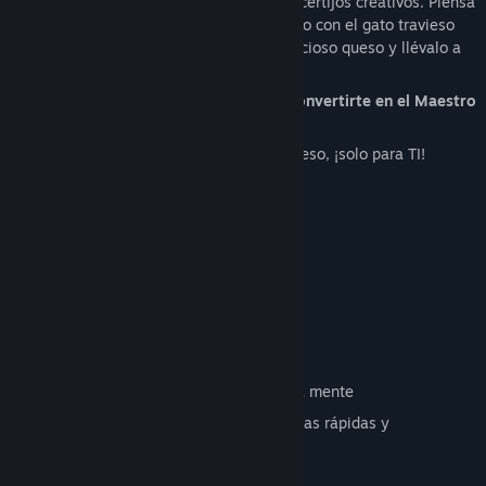
está lleno de obstáculos complicados y acertijos creativos. Piensa
bien para encontrar la salida, pero cuidado con el gato travieso
que acecha. ¡Recoge cada pedazo de delicioso queso y llévalo a
casa sano y salvo!
¿Puedes superar todos los desafíos y convertirte en el Maestro
del Laberinto?
Este juego fue hecho con 💗 amor y 🧀 queso, ¡solo para TI!
Características
🐭 Un ratón valiente y adorable
😼😼😼 Gatos traviesos
⚠️ Trampas ingeniosas
🧩 40 niveles hechos a mano
🧀🧀🧀 ¡Mucho QUESO!
🧠 Acertijos divertidos que estimulan la mente
🕹️ Jugabilidad estilo arcade para partidas rápidas y
emocionantes