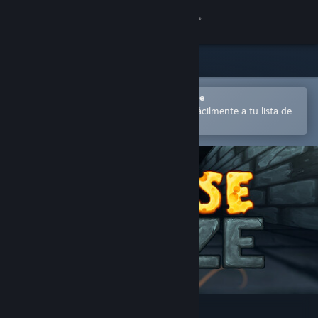
Iniciar sesión
Tienda
Comunidad
Abrir en la aplicación Steam Mobile
para comprar o añadir contenido fácilmente a tu lista de
deseados
Acerca de
Soporte
Cambiar idioma
Descargar Steam Mobile
Ver versión clásica
Cheese Maze