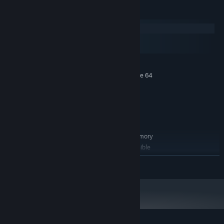
Requisitos del sistema
Windows
macOS
SteamOS + Linux
MÍNIMO:
Requiere un procesador y un sistema operativo de 64
bits
Windows 7+ 64bit
SO *:
Intel® Core™ 2 Duo / AMD®
PROCESADOR:
Athlon™ X2, min. 2.8 GHz
8 GB de RAM
MEMORIA:
Nvidia® / AMD® with 2048 MB memory
GRÁFICOS:
250 MB de espacio disponible
ALMACENAMIENTO:
DirectX compatible
TARJETA DE SONIDO:
LEER MÁS
RECOMENDADO:
Requiere un procesador y un sistema operativo de 64
bits
Windows 7+ 64bit
SO *:
Intel® Core™ 2 Quad / AMD®
PROCESADOR:
Phenom™ X4, min. 3,4 GHz