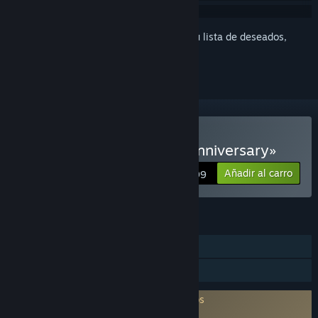
Inicia sesión
para añadir este artículo a tu lista de deseados,
seguirlo o marcarlo como ignorado.
Comprar «Tomb Raider: Anniversary»
Añadir al carro
$8.99
CARACTERÍSTICAS
Un jugador
Préstamo familiar
Es necesario aceptar un ALUF de terceros
Tomb Raider: Anniversary EULA