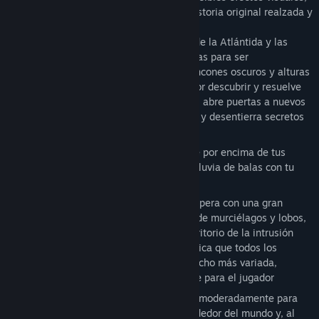
combate intenso, ritmo frenético y una historia original realzada y
clarificada.
Exploración épica - La ciudad perdida de la Atlántida y las
pirámides del Antiguo Egipto están listas para ser
descubiertas. Explora cada grieta en rincones oscuros y alturas
imposibles; entra en extrañas tierras por descubrir y resuelve
sus más profundos y oscuros misterios; abre puertas a nuevos
reinos; descubre grandes recompensas y desentierra secretos
del pasado de Lara
Tiroteos acrobáticos - Salta hábilmente por encima de tus
enemigos mientras les dejas caer una lluvia de balas con tu
famoso par de pistolas
Depredadores letales - Lo salvaje te espera con una gran
variedad de bestias depredadoras; desde murciélagos y lobos,
hasta osos decididos a defender su territorio de la intrusión
humana. La nueva y mejorada IA significa que todos los
enemigos se comportarán de forma mucho más variada,
ofreciendo nuevos desafíos de combate para el jugador
Los elementos sobrenaturales se usan moderadamente para
proporcionar un atrayente místico alrededor del mundo y, al