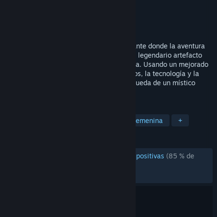
Desarrollador
Crystal Dynamics
Editor
Crystal Dynamics
Lanzado el
5 JUN 2007
Tomb Raider: Anniversary regresa al instante donde la aventura
original de Lara Croft, en su búsqueda del legendario artefacto
Scion, definió el género en tercera persona. Usando un mejorado
motor de Tomb Raider: Legend, los gráficos, la tecnología y la
física llevan la aventura de Lara y la búsqueda de un místico
artefacto únicamente...
ETIQUETAS
Aventura
Acción
Protagonista femenina
+
RESEÑAS
RESEÑAS EN ESPAÑOL DE ESPAÑA
Muy positivas
(85 % de
566)
RECIENTES:
Muy positivas
(82 % de 51)