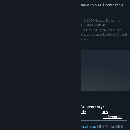
A partir del 1 de enero de 2024, el cliente de Steam solo será compatible
*
con Windows 10 y versiones posteriores.
LARA CROFT TOMB RAIDER: ANNIVERSARY EDITION © 2007 Crystal Dynamics
group of companies. All rights reserved. LARA CROFT TOMB RAIDER:
ANNIVERSARY EDITION, TOMB RAIDER, LARA CROFT, CRYSTAL DYNAMICS, the
CRYSTAL DYNAMICS logo, EIDOS, and the EIDOS logo are trademarks of the Crystal
Dynamics and Eidos Interactive Corp. group of companies.
metacritic
83
Leer las reseñas
Reseñas de usuarios para «Tomb Raider: Anniversary»
Ver desglose por
Acerca de las reseñas de
Tus
idiomas
usuarios
preferencias
RESEÑAS EN ESPAÑOL DE ESPAÑA
Muy positivas
(85 % de 566)