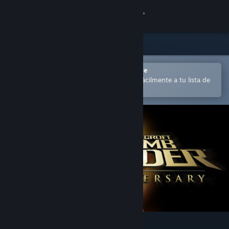
Iniciar sesión
Tienda
Comunidad
Abrir en la aplicación Steam Mobile
para comprar o añadir contenido fácilmente a tu lista de
deseados
Acerca de
Soporte
Cambiar idioma
Descargar Steam Mobile
Ver versión clásica
Tomb Raider: Anniversary