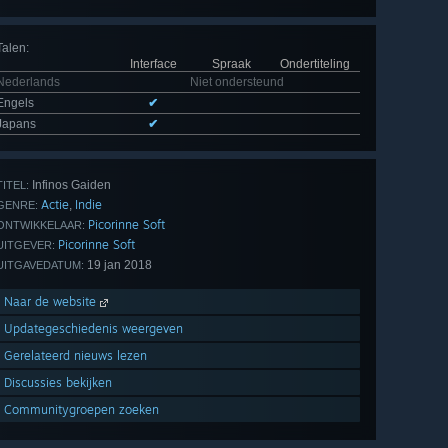
Talen
:
Interface
Spraak
Ondertiteling
Nederlands
Niet ondersteund
Engels
✔
Japans
✔
Infinos Gaiden
TITEL:
Actie
Indie
,
GENRE:
Picorinne Soft
ONTWIKKELAAR:
Picorinne Soft
UITGEVER:
19 jan 2018
UITGAVEDATUM:
Naar de website
Updategeschiedenis weergeven
Gerelateerd nieuws lezen
Discussies bekijken
Communitygroepen zoeken