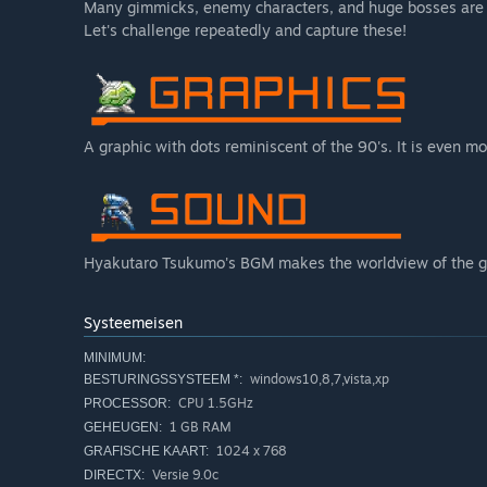
Many gimmicks, enemy characters, and huge bosses are w
Let's challenge repeatedly and capture these!
A graphic with dots reminiscent of the 90's. It is even mo
Hyakutaro Tsukumo's BGM makes the worldview of the 
Systeemeisen
MINIMUM:
windows10,8,7,vista,xp
BESTURINGSSYSTEEM *:
CPU 1.5GHz
PROCESSOR:
1 GB RAM
GEHEUGEN:
1024 x 768
GRAFISCHE KAART:
Versie 9.0c
DIRECTX: