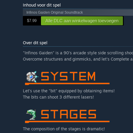
Inhoud voor dit spel
Infinos Gaiden Original Soundtrack
Alle DLC aan winkelwagen toevoegen
$7.99
Over dit spel
"Infinos Gaiden" is a 90's arcade style side scrolling shoo
Overcome structures and gimmicks, and let's Complete all
Let's use the "bit" equipped by obtaining items!
The bits can shoot 3 different lasers!
The composition of the stages is dramatic!