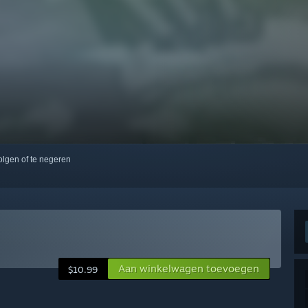
volgen of te negeren
Aan winkelwagen toevoegen
$10.99