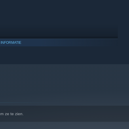
 INFORMATIE
 10 en latere versies.
m ze te zien.