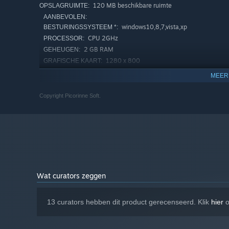
120 MB beschikbare ruimte
OPSLAGRUIMTE:
AANBEVOLEN:
windows10,8,7,vista,xp
BESTURINGSSYSTEEM *:
CPU 2GHz
PROCESSOR:
2 GB RAM
GEHEUGEN:
1280 x 800
GRAFISCHE KAART:
Versie 9.0c
DIRECTX:
MEER
120 MB beschikbare ruimte
OPSLAGRUIMTE:
Copyright Picorinne Soft.
Vanaf 1 januari 2024 ondersteunt de Steam-client alleen Windows
*
Wat curators zeggen
13 curators hebben dit product gerecenseerd. Klik
hier
o