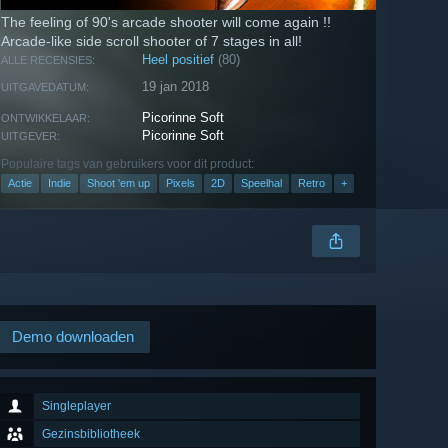
The feeling of 90's arcade shooter will come again !!
Arcade-like side scroll shooter of 7 stages in all!
Heel positief
(80)
ALLE RECENSIES:
19 jan 2018
UITGAVEDATUM:
Picorinne Soft
ONTWIKKELAAR:
Picorinne Soft
UITGEVER:
Populaire tags van gebruikers voor dit product:
Actie
Indie
Shoot 'em up
Pixels
2D
Speelhal
Retro
+
Demo downloaden
Singleplayer
Gezinsbibliotheek