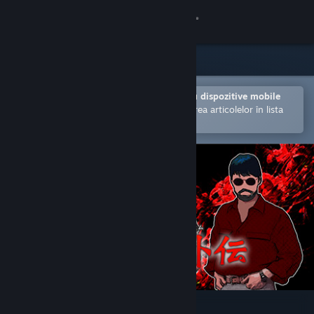
Conectează-te
Magazin
Comunitate
Deschide în aplicația Steam pentru dispozitive mobile
Facilitează achiziționarea și adăugarea articolelor în lista
de dorințe.
Despre
Asistență
Schimbă limba
Obține aplicația Steam pentru dispozitive mobile
Vezi site în versiunea pentru desktop
紅蜘蛛外伝：暗戦