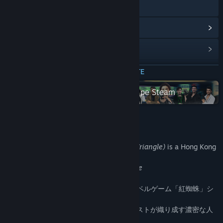
Accesează site-ul oficial
Vezi istoricul actualizărilor
Citește știri asociate
Vezi discuțiile
CITEȘTE MAI MULTE
Vezi întreaga colecție studio wasp pe Steam
Găsește grupuri ale comunității
Titlu:
紅蜘蛛外伝：暗戦
Gen:
Aventură
Despre acest joc
Data lansării:
25 dec. 2016
紅蜘蛛外伝：暗戦(Red Spider Anecdote: Triangle)
is a Hong Kong
Noir style Visual Novel.
This is a prequel to
Red Spider:Vengeance
「紅蜘蛛外伝：暗戦」は香港ノワール系ノベルゲーム「紅蜘蛛」シ
リーズの外伝作品です。
ボイス総収録時間3時間！総勢30人のキャストが織り成す濃密な人
間ドラマをお楽しみください。