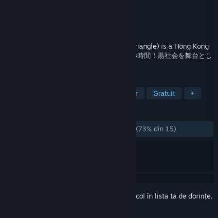
Dezvoltator
studio wasp
Editor
studio wasp
Lansare
25 dec. 2016
紅蜘蛛外伝：暗戦(Red Spider Anecdote: Triangle) is a Hong Kong
Noir style Visual Novel.ボイス総収録時間3時間！黒社会を舞台とし
たハードボイルドなノベルゲーム
ETICHETE
Roman vizual
Protagonistă
Noir
Gratuit
+
RECENZII
DINTOTDEAUNA:
În mare parte pozitive
(73% din 15)
Conectează-te
pentru a adăuga acest articol în lista ta de dorințe,
a-l urmări sau a-l marca drept ignorat.