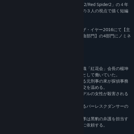
「紅蜘蛛/Red Spider」の３年前、「紅蜘蛛2/Red Spider2」の４年
後に起こったある事件を、來・永孝・越児の３人の視点で描く短編
となっています。
★「紅蜘蛛」シリーズは同人ゲームオブ・ザ・イヤー2016にて【主
演女優部門】【熱部門】【泣き部門】【作曲部門】の4部門にノミネ
ートされました。
物語
香港の暗殺組織「蜘蛛网」を脱退して４年。
越児は、九龍地区一帯で活動する黒社会組織「紅花会」会長の楊坤
の経営するナイトクラブ「龍爪花」で歌手として働いていた。
ある日越児は彼女のかつての知り合いである元刑事の來が探偵事務
所を開いたことを知り、彼の元を訪れて旧交を温める。
そんな折、九龍灣の路地裏で恩恩というモデルの女性が殺害される
事件が発生する。
容疑者として逮捕されたの恩恩の恋人であるバーレスクダンサーの
黑豹だった。
楊坤の息子で越児の恋人である弁護士の永孝は黑豹の弁護を担当す
ることになり、事件にまつわる調査を越児に依頼する。