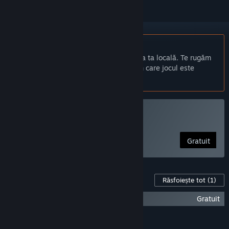
Nu este disponibil în limba: Română
Acest produs nu este disponibil în limba ta locală. Te rugăm
să consulți lista de mai jos cu limbile în care jocul este
disponibil înainte de achiziționare
Joacă 紅蜘蛛外伝：暗戦
Gratuit
Conținut pentru jocul acesta
Răsfoiește tot
(1)
紅蜘蛛外伝：暗戦 Bonus Track
Gratuit
CARACTERISTICI