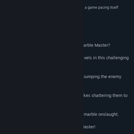
類型:
動作
,
獨立製作
,
搶先體驗
“Marble Masters is one of those rare instances of a game pacing itself
發行日期:
2017 年 7 月 18 日
perfectly”
Approved - Ranked #32 –
Indie Gamer Chick
關於此遊戲
Do you have what it takes to become a Marble Master?
Destroy the enemy marbles through 50 levels in this challenging
physics based action puzzler.
Avoid falling into the deep dark pit while bumping the enemy
marbles down the depths to their doom.
Knock your opponents into the deadly spikes shattering them to
pieces.
Use blocks as shields from the relentless marble onslaught.
Complete all levels to become a Marble Master!