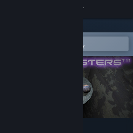
登入
商店
社群
在 Steam 行動應用程式中開啟
以輕鬆進行購買或新增至您的願望清單
關於
客服
變更語言
取得 Steam 行動應用程式
檢視電腦版網頁
Marble Masters: The Pit