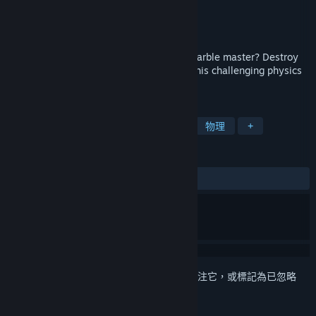
Polyart Inc.
開發人員
Polyart Inc.
發行商
發行日
2017 年 7 月 18 日
Do you have what it takes to become a marble master? Destroy
the enemy marbles through 50 levels in this challenging physics
based action puzzler.
標籤
動作
獨立
搶先體驗
休閒
物理
+
評論
有史以來：
2 篇使用者評論
()
登入
以將此項目新增至您的願望清單、關注它，或標記為已忽略