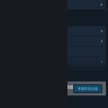
19 種支援語言
連結和資訊
檢視 Steam 成就
(3)
檢視社群中心
造訪網站
檢視更新歷史記錄
閱讀相關新聞
繼續閱讀
檢視討論區
在討論區回報錯誤並留下對於此遊戲
查看所有討論
的意見
尋找社群群組
名稱:
Marble Masters: The Pit
評論