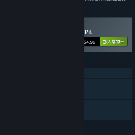
正式版預計會與搶先體驗版有何不同？
援清單。
「Marble masters is fully playable from beginning to end. The
full version of the game will have major graphics
improvements. The game is currently available in 19
languages. Several more will be included in the full version.」
購買 Marble Masters: The Pit
搶先體驗版目前的開發進度如何？
加入購物車
$4.99
「The Marble Masters already plays well. The gameplay will
not change much.」
遊戲售價在搶先體驗期間前後會有所變動嗎？
功能
「Price will not change when we leave early access」
單人
在開發過程中，您打算如何與社群互動？
「We may ask the community to help map out the correct
共享 / 分割螢幕玩家對戰
button icons for several Joystick types. If your joystick
Steam 成就
displays incorrect icons, let us know. Also if you think of
additional features Marble Masters should have, let us
遠端同樂
know.」
親友同享
語言