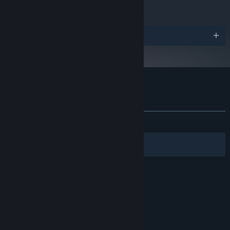
獎項
Marble Masters: The Pit 的顧客評論
關於使用者評論
您的偏好設定
有史以來：
2 篇使用者評論
()
篩選條件
您的語言
© Valve Corporation. 版權所有。所有商標皆為個別所有
權人在美國與其它國家（地區）之財產。
隱私權政策
|
法律聲明
|
輔助功能
|
Steam 訂戶協議
|
退款
|
Cookie