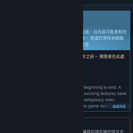
搶先體驗遊戲
立即開始遊玩，並參與遊戲開發過程。
備註：
處於搶先體驗狀態的遊戲尚未開發完成，且內容可能會有所
變動。如果目前的開發進度未使您產生興趣， 建議您等待本遊戲
開發至下一階段時再決定是否購買。
了解更多
注意：開發者所做的最後一次更新是在 3 年之前。 開發者在此處
說明的資訊與時程可能不再是最新內容。
開發者的話：
為何採用搶先體驗模式？
「Marble masters is fully playable from beginning to end. A
major graphics update is underway. The existing textures have
been removed and replaced with simple temporary ones.
Early access allows everyone to enjoy the game now while
繼續閱讀
additional features are added.」
這款遊戲的搶先體驗時間大約會持續多久？
不支援繁體中文
「Early access is planned until the end of 2022.」
本產品尚不支援您的目前所在地的語言。購買前請先確認語言支