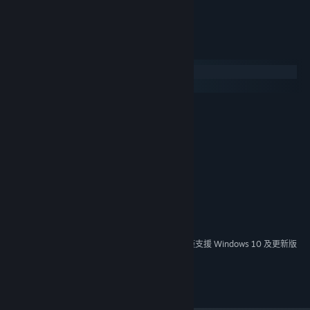
"Easy to pick up, difficult to master."
系統需求
Windows
SteamOS + Linux
最低配備:
需要 64 位元的處理器及作業系統
Windows 7/8/10
作業系統 *:
1.8 GHz Processor
處理器:
1 GB 記憶體
記憶體:
Video card with 512MB of VRAM
顯示卡:
250 MB 可用空間
儲存空間:
建議配備:
需要 64 位元的處理器及作業系統
自 2024 年 1 月 1 日（PT）起，Steam 用戶端僅支援 Windows 10 及更新版
*
本。
Marble Masters is a trademark of Polyart Inc.