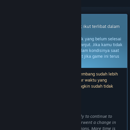
Game Akses Dini
Dapatkan akses instan untuk bermain; ikut terlibat dalam
game seiring perkembangannya.
Catatan:
Game Akses Dini adalah produk yang belum selesai
dan mungkin tidak akan berubah lebih lanjut. Jika kamu tidak
berminat untuk memainkan game ini dalam kondisinya saat
ini, kamu harus menunggu untuk melihat jika game ini terus
dikembangkan.
Pelajari lebih lanjut
Catatan: Pembaruan terakhir oleh pengembang sudah lebih
dari 7 tahun yang lalu. Informasi dan alur waktu yang
dijelaskan oleh pengembang di sini mungkin sudah tidak
relevan.
PRAKATA DARI PENGEMBANG:
Kenapa harus Akses Dini?
“Partly to receive player input and partly to continue to
expand the game, which recently underwent a change in
emphasis and an expanded set of locations. More time is