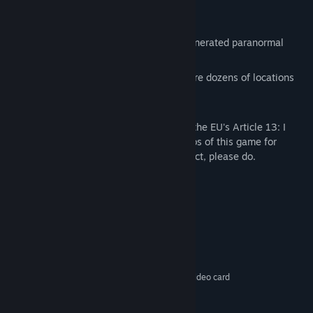
Spook Inspectors.
First-person 3D gameplay.
Variety and replay value. Randomly-generated paranormal
activity.
Detailed setting with a history. There are dozens of locations
planned, each with a backstory.
For video content creators worried about the EU's Article 13: I
grant permission to make gameplay videos of this game for
Youtube, Twitch, or any other venue. In fact, please do.
Persyaratan Sistem
MINIMUM:
Windows
OS:
Ideally at least dual core
PROSESOR:
2 GB RAM
MEMORI:
At least SM 3.0 meaning any modern video card
GRAFIS:
Versi 10
DIRECTX:
1 GB ruang tersedia
PENYIMPANAN: