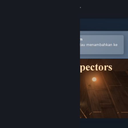
Login
Toko
Komunitas
Buka dengan Aplikasi Seluler Steam
Untuk mempermudah pembelian atau menambahkan ke
wishlist-mu
Tentang
Bantuan
Ubah bahasa
Dapatkan Aplikasi Seluler Steam
Lihat situs web desktop
The Spook Inspectors