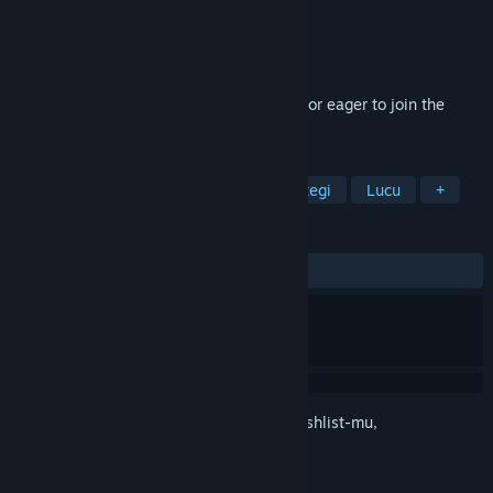
Pengembang
StarvingIndieDeveloper
Penerbit
StarvingIndieDeveloper
Dirilis
25 Jan 2019
You are an aspiring paranormal investigator eager to join the
Spook Inspectors Paranormal Society.
TAG
Aksi
Indie
Akses Dini
Strategi
Lucu
+
ULASAN
KESELURUHAN:
9 ulasan pengguna
()
Login
untuk menambahkan item ini ke wishlist-mu,
mengikutinya, atau mengabaikannya