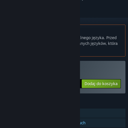
Polski język nie jest obsługiwany
Ten produkt nie obsługuje twojego lokalnego języka. Przed
zakupem zapoznaj się z listą obsługiwanych języków, która
znajduje się poniżej.
Tylko VR
Kup Nock: Hidden Arrow
Dodaj do koszyka
$9.99
FUNKCJE
Jednoosobowa
Obsługa kontrolerów śledzących ruch