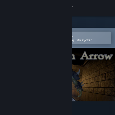
Zaloguj się
Sklep
Społeczność
Otwórz w aplikacji mobilnej Steam,
aby łatwo kupić lub dodać do swojej listy życzeń.
Informacje
Wsparcie
Zmień język
Pobierz aplikację mobilną Steam
Wersja przeglądarkowa
Nock: Hidden Arrow