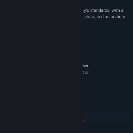
Note:
Nock is a smallish VR game by today's standards, with a
campaign that takes about an hour to complete, and an archery
range to hone your skills on.
Wymagania systemowe
KONFIGURACJA MINIMALNA:
Wymaga 64-bitowego procesora i systemu
operacyjnego
Windows 7 SP1 or newer
SYSTEM OPERACYJNY *:
Intel Core i5 4590 or AMD FX 8350 or
PROCESOR:
greater
4096 MB RAM
PAMIĘĆ:
GeForce GTX 970 or AMD
KARTA GRAFICZNA:
Radeon R9 290 or better
Wersja 11
DIRECTX:
20480 MB dostępnej
MIEJSCE NA DYSKU:
przestrzeni
SteamVR. Standing or Room Scale
OBSŁUGA VR:
ROZWIŃ
KONFIGURACJA ZALECANA: