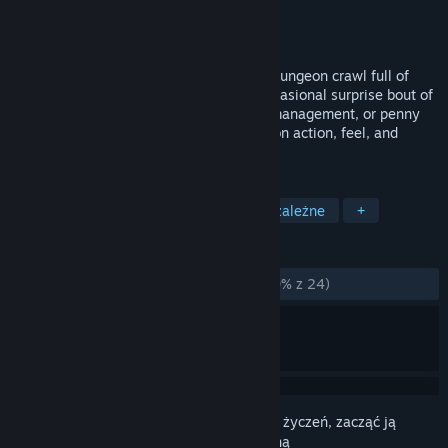
Producent
CodeBison Games
Wydawca
CodeBison Games
Wydano
29 listopada 2016
Nock: Hidden Arrow is a stealth archery dungeon crawl full of
sneaking, shooting, throwing, and the occasional surprise bout of
frantic combat. No potions, xp, hit point management, or penny
pinching for gear upgrades. The focus is on action, feel, and
theme.
TAGI
VR
Akcja
Przygodowe
Niezależne
+
RECENZJE
W OGÓLE:
W większości pozytywne
(70% z 24)
Zaloguj się
, aby dodać tę pozycję do listy życzeń, zacząć ją
obserwować lub oznaczyć jako ignorowaną