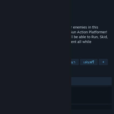
Numb Thumb Studios
ผู้พัฒนา
Numb Thumb Studios
ผู้จัดจำหน่าย
วางจำหน่ายแล้ว
18 ต.ค. 2017
SMASH and BLAST your way through your enemies in this
excitingly fast paced Multiplayer Run-N-Gun Action Platformer!
With a full 360 Degree Firing Radius you'll be able to Run, Skid,
Slide and Wall Jump around the environment all while
OBLITERATING the competition!
แท็ก
แอ็คชัน
อินดี้
เล่นระหว่างการพัฒนา
เล่นฟรี
+
บทวิจารณ์
ตลอดกาล:
แง่บวก
(86% จาก 15)