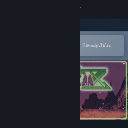
เข้าสู่ระบบ
ร้านค้า
ชุมชน
เปิดในแอป Steam แบบพกพา
หากต้องการสั่งซื้อหรือเพิ่มลงในสิ่งที่อยากได้ของคุณได้โดย
สะดวก
เกี่ยวกับ
ฝ่ายสนับสนุน
เปลี่ยนภาษา
รับแอป Steam แบบพกพา
ชมเว็บไซต์สำหรับเดสก์ท็อป
Mayhem ZX