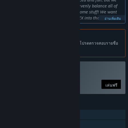
need the help from the community to evenly balance all of
the weapons/grenades and other awesome stuff! We want
the community to help mold Mayhem ZX into the greatest
อ่านเพิ่มเติม
game it can be. Numb Thumb Studios consists of no more
than two people, an artist and a programmer, so there will
be things we might overlook, or ideas we may never think of!
ไม่รองรับภาษาไทย
Mayhem ZX is meant to be a chaotic, random shotgun blast
ผลิตภัณฑ์นี้ไม่รองรับภาษาท้องถิ่นของคุณ โปรดตรวจสอบรายชื่อ
of heavy metal intensity, amplified by beautiful aesthetics
ภาษาที่รองรับก่อนทำการสั่งซื้อ
and engaging gameplay. We want your input!”
เกมนี้จะอยู่ในช่วงระหว่างการพัฒนานานเท่าไรโดยประมาณ?
“Until the community is fully satisfied! And until our list of
เล่น Mayhem ZX
features to add is finished, which includes more characters,
guns, grenades, stages, game modes and pickups/items! The
เล่นฟรี
specific date is of course nebulous, however, we estimate
Mayhem ZX to be in early access until roughly December
2018.”
คุณสมบัติ
เวอร์ชันเต็มได้ถูกวางแผนไว้ให้แตกต่างจากเวอร์ชันระหว่างการ
พัฒนาอย่างไร?
ผู้เล่นคนเดียว
“We are envisioning an infinite arcade-style single player
ผู้เล่นหลายคน
campaign mode. We would like to add various Multi player