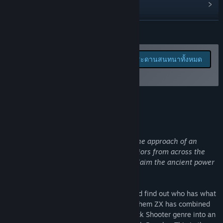
“The price has been lowered from the original amount for
อ่านข่าวที่เกี่ยวข้อง
several reasons, most importantly due to the lack of content,
most especially a solid single player experience. Other
ดูกระดานสนทนา
อ่านเพิ่มเติม
reasons would be bringing in more players to provide
valuable feedback to the developers, and in order to better
ค้นหากลุ่มชุมชน
fund the development itself.
รายงานจุดบกพร่องและฝาก
ดูกระดานสนทนาทั้งหมด
ข้อเสนอแนะสำหรับเกมนี้
ชื่อ:
Mayhem ZX
The price will remain at the lower amount until more notable
บนกระดานสนทนา
แนว:
แอ็คชัน
,
อินดี้
,
เล่นฟรี
,
เล่นระหว่างการพัฒนา
content is added. With each major addition, the price will
วันวางจำหน่าย:
18 ต.ค. 2017
increment upward, so get in on the mayhem as soon as you
เกี่ยวกับเกมนี้
can!
The price change will not include things like bug fixes,
obviously, only new features and content. The price will not
As the world is thrown into a frenzy at the approach of an
exceed what we have already decided as the launch price,
enormous meteor, battle-hardened warriors from across the
either.”
earth race to the blast zone seeking to claim the ancient power
held within.
คุณกำลังวางแผนให้ชุมชนมีส่วนร่วมในขั้นตอนการพัฒนาของคุณ
อย่างไร?
Take control over a select few fighters and find out who has what
“As we are all aware, Balancing players between their stats
it takes to survive and rise to power! Mayhem ZX has combined
and weapon attributes can be a very tricky thing. We hope
the retro Aesthetics and modern Twin Stick Shooter genre into an
the community can help us land with a balance that is