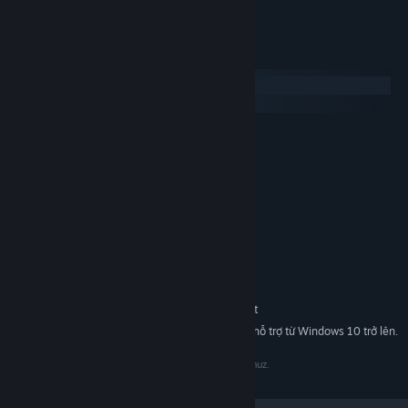
Yêu cầu hệ thống
Windows
macOS
TỐI THIỂU:
Yêu cầu vi xử lý và hệ điều hành đều chạy 64-bit
Windows XP
HĐH *:
1.2Ghz or higher
BỘ XỬ LÝ:
512 MB RAM
BỘ NHỚ:
128MB or more
ĐỒ HỌA:
120 MB chỗ trống khả dụng
LƯU TRỮ:
Yes
CARD ÂM THANH:
KHUYẾN NGHỊ:
Yêu cầu vi xử lý và hệ điều hành đều chạy 64-bit
Bắt đầu từ 01/01/2024, phần mềm Steam chỉ hỗ trợ từ Windows 10 trở lên.
*
© big mony bizniz inc. all rights reserved by yung venuz.