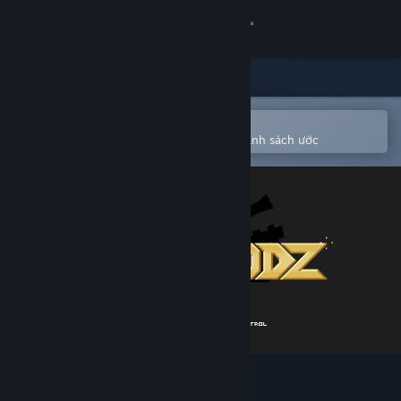
Đăng nhập
Cửa hàng
Cộng đồng
Mở bằng ứng dụng Steam di động
Để dễ dàng mua hoặc thêm vào danh sách ước
Thông tin
Hỗ trợ
Thay đổi ngôn ngữ
Cài ứng dụng Steam di động
Xem web cho desktop
GUN GODZ