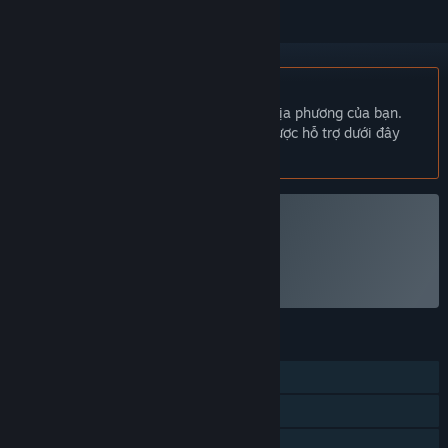
Không hỗ trợ ngôn ngữ Tiếng Việt
Sản phẩm này không hỗ trợ ngôn ngữ địa phương của bạn.
Vui lòng xem lại danh sách ngôn ngữ được hỗ trợ dưới đây
trước khi mua.
Chơi GUN GODZ
TÍNH NĂNG
Chơi đơn
Thành tựu Steam
Chia sẻ gia đình