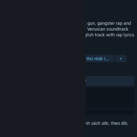
Nhà phát triển
Vlambeer
Nhà phát hành
Vlambeer
Phát hành
8 Thg12, 2019
GUN GODZ is a first person shooter about gun, gangster rap and
the rich culture of Venus. Featuring a fully Venusian soundtrack
by Jukio 'KOZILEK' Kallio and a single English track with rap lyrics
by Adam 'Doseone' Kidd.
THEO NHÃN
Boomer Shooter
Bắn súng góc nhìn thứ nhất (FPS)
+
ĐÁNH GIÁ
TRƯỚC NAY:
Rất tích cực
(88% trên 766)
Đăng nhập
để thêm sản phẩm này vào danh sách ước, theo dõi,
hoặc đánh dấu nó thành "đã phớt lờ"